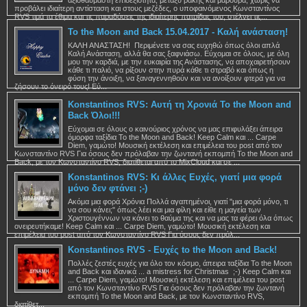
προβάλει ιδιαίτερη αντίσταση και στους μεζέδες, ο υποφαινόμενος Κωνσταντίνος
RVS τιμά τα έθιμα και τις παραδόσεις της ιδιαίτερης πατρίδας του, στέλνει τις...
To the Moon and Back 15.04.2017 - Καλή ανάσταση!
ΚΑΛΗ ΑΝΑΣΤΑΣΗ! Περιμένετε να σας ευχηθώ όπως όλοι απλά
Καλή Ανάσταση, αλλά θα σας ξαφνιάσω. Εύχομαι σε όλους, με όλη
μου την καρδιά, με την ευκαιρία της Ανάστασης, να αποχαιρετήσουν
κάθε τι παλιό, να ρίξουν στην πυρά κάθε τι στραβό και όπως η
φύση την άνοιξη, να ξαναγεννηθούν και να ανοίξουν φτερά για να
ζήσουν το όνειρό τους! Εύ...
Konstantinos RVS: Αυτή τη Χρονιά To the Moon and
Back Όλοι!!!
Εύχομαι σε όλους ο καινούριος χρόνος να μας επιφυλάξει άπειρα
όμορφα ταξίδια To the Moon and Back! Keep Calm και ... Carpe
Diem, γαμώτο! Μουσική εκτέλεση και επιμέλεια του post από τον
Κωνσταντίνο RVS Για όσους δεν πρόλαβαν την ζωντανή εκπομπή To the Moon and
Back, με τον Κωνσταντίνο RVS, διατίθεται από το MixCloud και σε ...
Konstantinos RVS: Κι άλλες Ευχές, γιατί μια φορά
μόνο δεν φτάνει ;-)
Ακόμα μια φορά Χρόνια Πολλά αγαπημένοι, γιατί "μια φορά μόνο, τι
να σου κάνει;" όπως λέει και μια φίλη και είθε η μαγεία των
Χριστουγέννων να κάνει το θαύμα της και να μας τα φέρει όλα όπως
ονειρευτήκαμε! Keep Calm και ... Carpe Diem, γαμώτο! Μουσική εκτέλεση και
επιμέλεια του post από τον Κωνσταντίνο RVS Για όσους δεν πρόλ...
Konstantinos RVS - Ευχές to the Moon and Back!
Πολλές ζεστές ευχές για όλο τον κόσμο, άπειρα ταξίδια To the Moon
and Back και ιδανικά ... a mistress for Christmas ;-) Keep Calm και
... Carpe Diem, γαμώτο! Μουσική εκτέλεση και επιμέλεια του post
από τον Κωνσταντίνο RVS Για όσους δεν πρόλαβαν την ζωντανή
εκπομπή To the Moon and Back, με τον Κωνσταντίνο RVS,
διατίθετ...