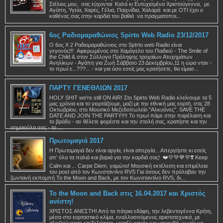
Στέλιος μου, σας εύχονται Καλά κι Ευτυχισμένα Χριστούγεννα, με
Αγάπη, Υγεία, Χαρές, Γέλια, Παιχνίδια, Χαλαρά και με ΟΤΙ έχει ο
καθένας σας στην καρδιά του βαθιά να πραγματοποι...
6ος Ραδιομαραθώνιος Spirto Web Radio 23/12/2017
Ο 6ος Χ 2 Ραδιομαραθώνιος στο SpIrto web Radio είναι
γεγονός!!! Αφιερωμένος στο Χαμόγελο του Παιδιού - The Smile of
the Child & στον Σύλλογο Πρόληψης τροχαίων Ατυχημάτων
Ανηλίκων - Αγάπη για Ζωή Σάββατο 23 Δεκεμβρίου,11 η ώρα νταν -
το πρωί ε...???... - και για όσο εσείς μας κρατήσετε, θα είμασ...
ΠΑΡΤΥ ΓΕΝΕΘΛΙΩΝ 2017
HOLY SHIT we're still ON AIR! Στο Spirto Web Radio κλείνουμε τα 5
μας χρόνια και το γιορτάζουμε, μαζί με την εθνική μας εορτή, στις 28
Οκτωβρίου, στο Μουσικό Μεζεδοπωλείο "Αλκυόνες". SAVE THE
DATE AND JOIN THE PARTY!!!! Το πρωί πάμε στην παρέλαση και
το βράδυ - αν θέλετε φορέστε και την στολή σας, κρατήστε και την
σημαιούλα σας - το ...
Πρωτομαγιά 2017
Η Πρωτομαγιά δεν είναι αργία, είναι απεργία... Απεργήστε κι εσείς
απ' όλα τα παλιά και βαριά για την καρδιά σας! ❤️💛💚💙💜❣️ Keep
Calm και ... Carpe Diem, γαμώτο! Μουσική εκτέλεση και επιμέλεια
του post από τον Κωνσταντίνο RVS Για όσους δεν πρόλαβαν την
ζωντανή εκπομπή To the Moon and Back, με τον Κωνσταντίνο RVS, δι...
To the Moon and Back στις 16.04.2017 και Χριστός
ανέστη!
ΧΡΙΣΤΟΣ ΑΝΕΣΤΗ! Από τα πάτρια εδάφη, την λεβεντογέννα Κρήτη,
μέσα στο εορταστικό κλίμα, εναλλασσόμενος αριστοτεχνικά, με
αξιοθαύμαστη επιδεξιότητα, μεταξύ ρακής και μαρουβά, χωρίς να