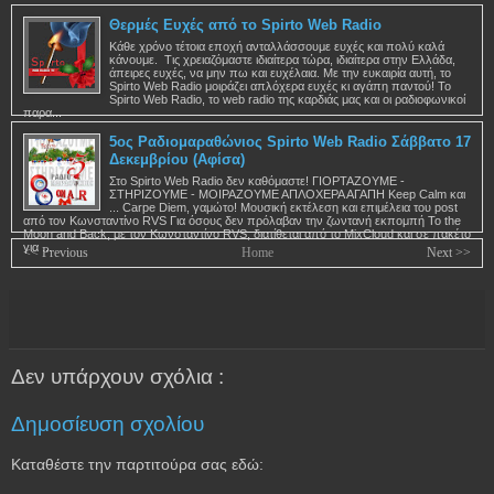
Θερμές Ευχές από το Spirto Web Radio
Κάθε χρόνο τέτοια εποχή ανταλλάσσουμε ευχές και πολύ καλά
κάνουμε. Τις χρειαζόμαστε ιδιαίτερα τώρα, ιδιαίτερα στην Ελλάδα,
άπειρες ευχές, να μην πω και ευχέλαια. Με την ευκαιρία αυτή, το
Spirto Web Radio μοιράζει απλόχερα ευχές κι αγάπη παντού! Το
Spirto Web Radio, το web radio της καρδιάς μας και οι ραδιοφωνικοί
παρα...
5ος Ραδιομαραθώνιος Spirto Web Radio Σάββατο 17
Δεκεμβρίου (Αφίσα)
Στο Spirto Web Radio δεν καθόμαστε! ΓΙΟΡΤΑΖΟΥΜΕ -
ΣΤΗΡΙΖΟΥΜΕ - ΜΟΙΡΑΖΟΥΜΕ ΑΠΛΟΧΕΡΑ ΑΓΑΠΗ Keep Calm και
... Carpe Diem, γαμώτο! Μουσική εκτέλεση και επιμέλεια του post
από τον Κωνσταντίνο RVS Για όσους δεν πρόλαβαν την ζωντανή εκπομπή To the
Moon and Back, με τον Κωνσταντίνο RVS, διατίθεται από το MixCloud και σε πακέτο
για ...
<< Previous
Home
Next >>
Δεν υπάρχουν σχόλια :
Δημοσίευση σχολίου
Καταθέστε την παρτιτούρα σας εδώ: