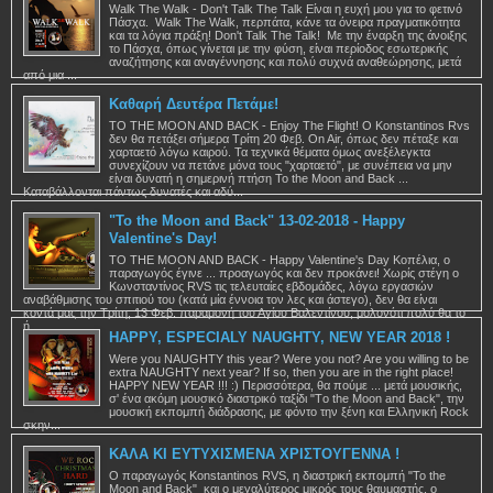
Walk The Walk - Don't Talk The Talk Είναι η ευχή μου για το φετινό
Πάσχα. Walk The Walk, περπάτα, κάνε τα όνειρα πραγματικότητα
και τα λόγια πράξη! Don't Talk The Talk! Με την έναρξη της άνοιξης
το Πάσχα, όπως γίνεται με την φύση, είναι περίοδος εσωτερικής
αναζήτησης και αναγέννησης και πολύ συχνά αναθεώρησης, μετά
από μια ...
Καθαρή Δευτέρα Πετάμε!
TO THE MOON AND BACK - Enjoy The Flight! Ο Konstantinos Rvs
δεν θα πετάξει σήμερα Τρίτη 20 Φεβ. On Air, όπως δεν πέταξε και
χαρταετό λόγω καιρού. Τα τεχνικά θέματα όμως ανεξέλεγκτα
συνεχίζουν να πετάνε μόνα τους "χαρταετό", με συνέπεια να μην
είναι δυνατή η σημερινή πτήση To the Moon and Back ...
Καταβάλλονται πάντως δυνατές και αδύ...
"To the Moon and Back" 13-02-2018 - Happy
Valentine's Day!
TO THE MOON AND BACK - Happy Valentine's Day Κοπέλια, ο
παραγωγός έγινε ... προαγωγός και δεν προκάνει! Χωρίς στέγη ο
Κωνσταντίνος RVS τις τελευταίες εβδομάδες, λόγω εργασιών
αναβάθμισης του σπιτιού του (κατά μία έννοια τον λες και άστεγο), δεν θα είναι
κοντά μας την Τρίτη, 13 Φεβ. παραμονή του Αγίου Βαλεντίνου, μολονότι πολύ θα το
ή...
HAPPY, ESPECIALY NAUGHTY, NEW YEAR 2018 !
Were you NAUGHTY this year? Were you not? Are you willing to be
extra NAUGHTY next year? If so, then you are in the right place!
HAPPY NEW YEAR !!! :) Περισσότερα, θα πούμε ... μετά μουσικής,
σ' ένα ακόμη μουσικό διαστρικό ταξίδι "Τo the Μoon and Βack", την
μουσική εκπομπή διάδρασης, με φόντο την ξένη και Ελληνική Rock
σκην...
ΚΑΛΑ ΚΙ ΕΥΤΥΧΙΣΜΕΝΑ ΧΡΙΣΤΟΥΓΕΝΝΑ !
Ο παραγωγός Konstantinos RVS, η διαστρική εκπομπή "To the
Moon and Back" και ο μεγαλύτερος μικρός τους θαυμαστής, ο