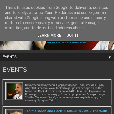
This site uses cookies from Google to deliver its services
and to analyze traffic. Your IP address and user-agent are
shared with Google along with performance and security
metrics to ensure quality of service, generate usage
statistics, and to detect and address abuse.
LEARN MORE
GOT IT
▼
EVENTS
Καλησπέρα καλησπέρα! Πρεμιέρα σήμερα Τρίτη -και κάθε Τρίτη-
στις 20:00 και στον www.ifeelradio.gr , με την εκπομπή «To the
Moon and Back»! Να είστε όλοι εκεί! #BeThereFirst Περισσότερα,
θα πούμε ... μετά μουσικής, σ' ένα ακόμη μουσικό διαστρικό ταξίδι
"Τo the Μoon and Βack", την μουσική εκπομπή διάδρασης, με
φόντο την ξένη και Ελλη...
"To the Moon and Back" 03-04-2018 - Walk The Walk