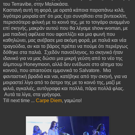
του Terravibe, στην Μαλακάσα.
Καστανή αυτή τη φορά, με ορατά κάποια παραπάνω κιλά,
λιγότερο μοιραία απ' ότι μας έχει συνηθίσει στα βιντεοκλίπ,
περισσότερο φιλική με το κοινό της, με το τσιγάρο αναμμένο
επί σκηνής, μακράν αυτού που θα λέγαμε show-woman, με
μια παιδική αφέλεια που αφοπλίζει και μια φωνή που
καθηλώνει, μας ανέβασε μια ακόμη φορά, με παλιά και νέα
τραγούδια, αν και το βάρος πρέπει να πούμε ότι περιέργως
δόθηκε στα παλιά. Σχεδόν πανσέληνος, το σκηνικό ήταν
ιδανικό για να μας δώσει μια μικρή γεύση από το νέο της
άλμπουμ Honeymoon, αλλά δεν ενέδωσε στο αίτημα του
κοινού, που απαιτούσε εμμονικά το Salvatore. Μια
φανταστική βραδιά και ναι, κατέβηκε από την σκηνή, για να
μοιραστεί λίγο από το άστρο της με το κοινό της, μαζί με
φιλιά, αγκαλιές, αυτόγραφα και πολλά, πάρα πολλά φλας.
Αυτά τα λίγα, στα γρήγορα.
Till next time ...
Carpe Diem
, γαμώτο!